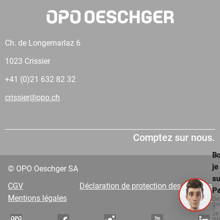
Ch. de Longemarlaz 6
1023 Crissier
+41 (0)21 632 82 32
crissier@opo.ch
Comptez sur nous.
Bo
je
© OPO Oeschger SA
su
CGV
Déclaration de protection des données
Pa
Mentions légales
VDP
De
qu
?
Je
su