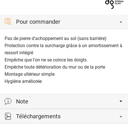
Pour commander
Pas de pierre d'achoppement au sol (sans barrière)
Protection contre la surcharge grâce à un amortissement à
ressort intégré
Empêche que l'on ne se coince les doigts
Empêche toute détérioration du mur ou de la porte
Montage ultérieur simple
Hygiène améliorée
Note
Téléchargements
ne
convient pas pour une utilisation avec des saunas,
piscines ou bassins d'eau salée