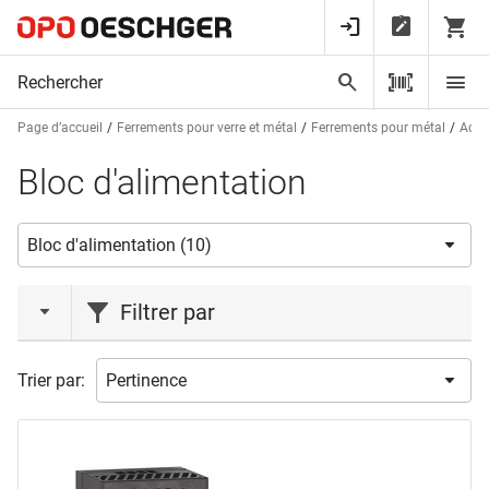
Page d’accueil
Ferrements pour verre et métal
Ferrements pour métal
Acces
Bloc d'alimentation
Filtrer par
marques
Trier par:
ASSA ABLOY
(2)
BKS
(1)
MSL
(2)