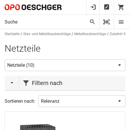
Startseite
Glas- und Metallbaubeschläge
Metallbaubeschläge
Zubehör für e
Netzteile
Filtern nach
Marke
Sortieren nach:
ASSA ABLOY
(2)
BKS
(1)
MSL
(2)