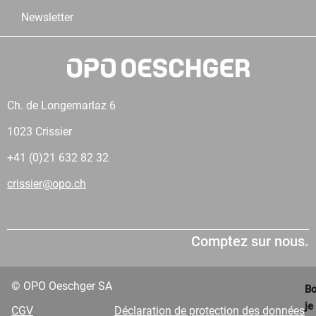
Newsletter
Ch. de Longemarlaz 6
1023 Crissier
+41 (0)21 632 82 32
crissier@opo.ch
Comptez sur nous.
© OPO Oeschger SA
Bo
je
CGV
Déclaration de protection des données