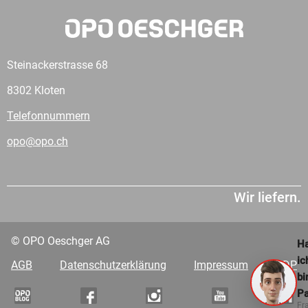
Steinackerstrasse 68
8302 Kloten
Telefonnummern
opo@opo.ch
Wir liefern.
© OPO Oeschger AG
Ha
ic
AGB
Datenschutzerklärung
Impressum
VDP
bi
Pa
Fr