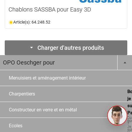
Chablons SASSBA pour Easy 3D
Article(s): 64.248.52
Charger d’autres produits
OPO Oeschger pour
Menuisiers et aménagement intérieur
Bo
Charpentiers
je
su
Constructeur en verre et en métal
Pa
De
qu
?
Ecoles
Je
su