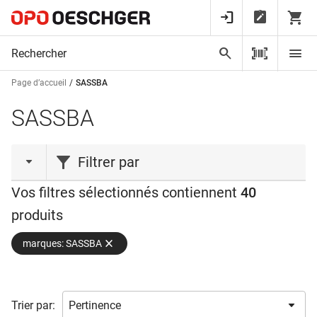
Page d’accueil
SASSBA
SASSBA
Filtrer par
Vos filtres sélectionnés contiennent
40
type de produit
produits
Bande
(20)
marques: SASSBA
Douille
(6)
Gabarit
(9)
Insert
(1)
Trier par:
Mèche
(1)