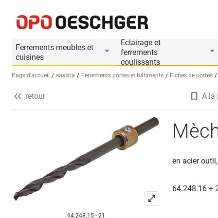
Mèches à gradins SASSBA
Informations produit
Le produit est accesso
Eclairage et
Ferrements meubles et
ferrements
cuisines
coulissants
Page d’accueil
sassba
Ferrements portes et bâtiments
Fiches de portes
retour
A la 
Sélectionnez une langue (FR)
Mèch
en acier outi
64.248.16 + 
64.248.15 - 21