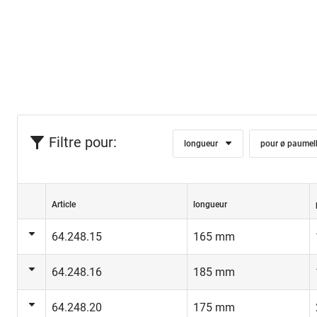
Filtre pour:
longueur
pour ø paumel
Article
longueur
64.248.15
165 mm
64.248.16
185 mm
64.248.20
175 mm