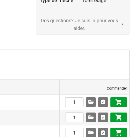
Type de mèche
foret étagé
Des questions? Je suis là pour vous
aider.
Commander