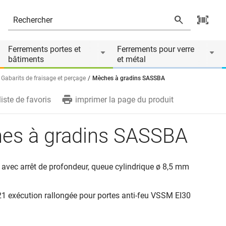
ire de
Ferrements portes et
Ferrements pour verre
bâtiments
et métal
Gabarits de fraisage et perçage
Mèches à gradins SASSBA
liste de favoris
imprimer la page du produit
es à gradins SASSBA
l, avec arrêt de profondeur, queue cylindrique ø 8,5 mm
21 exécution rallongée pour portes anti-feu VSSM EI30