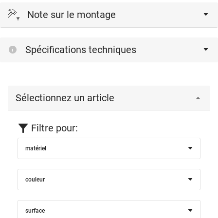
Note sur le montage
Pour l'arrêt, la porte est guidée jusqu'à l'enclenchement du
Spécifications techniques
crochet contre l'arrêt. Pour libérer la porte, il faut actionner
le crochet et simultanément faire pression avec la porte
contre l'arrêt. La fonction d’arrêt peut être enclenchée et
désenclenchée à l’aide du levier latéral.
Sélectionnez un article
Filtre pour:
matériel
couleur
surface