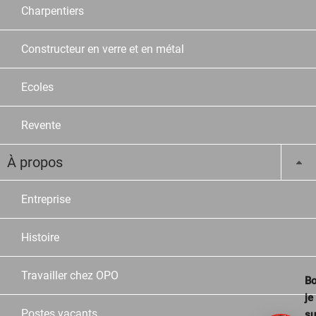
Charpentiers
Constructeur en verre et en métal
Ecoles
Revente
À propos
Entreprise
Histoire
Travailler chez OPO
Bo
je
Postes vacants
su