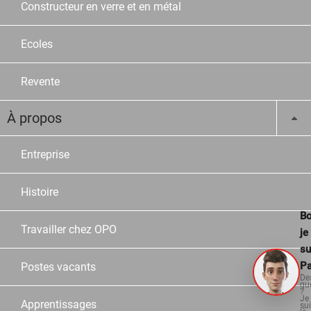
Constructeur en verre et en métal
Ecoles
Revente
À propos
Entreprise
Histoire
Bo
Travailler chez OPO
je
su
Pa
Postes vacants
De
qu
?
Je
Apprentissages
su