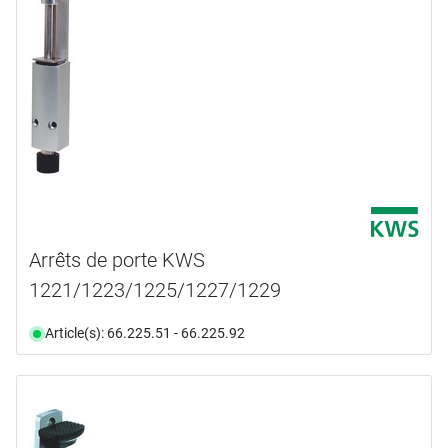
ATHMER
(4)
BURG WÄCHTER
(1)
DORMAKABA
(1)
FRIDAVO
(1)
HAGER
(1)
KESO
(1)
en voir plus ...
type de produit
Arrêts de porte KWS
1221/1223/1225/1227/1229
Arrêt de porte
(18)
Arrêtoir
(43)
Article(s): 66.225.51 - 66.225.92
Butoirs
(10)
Gâche cuvette
(1)
Plaque de montage
(1)