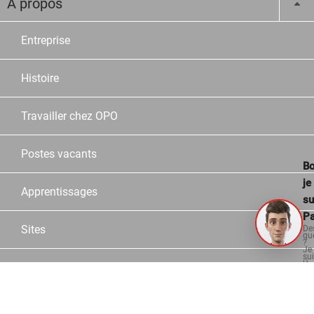
À propos
Entreprise
Histoire
Travailler chez OPO
Postes vacants
Bo
je
Apprentissages
su
Pa
Sites
De
qu
?
Je
su
là
Collaborateurs
po
vo
aid
Partner