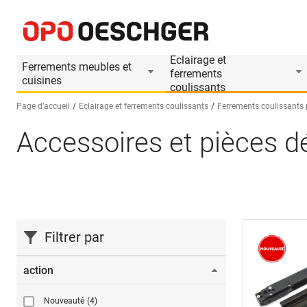
Eclairage et
Ferrements meubles et
ferrements
cuisines
coulissants
Page d’accueil
Eclairage et ferrements coulissants
Ferrements coulissants
Accessoires et pièces 
Sélectionnez une langue (FR)
Filtrer par
action
Nouveauté
(4)