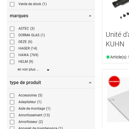
Vente de stock
(1)
marques
ASTEC
(3)
Unité d
DORMA GLAS
(1)
GEZE
(6)
KUHN
HAGER
(14)
HAWA
(769)
Article(s)
HELM
(9)
en voir plus ...
type de produit
Accessoires
(5)
Adaptateur
(1)
Aide de montage
(1)
Amortissement
(13)
Amortisseur
(2)
Appareil de maintenance
(1)