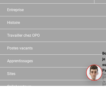
Entreprise
Histoire
Travailler chez OPO
Postes vacants
Bo
je
Apprentissages
su
Pa
Sites
De
qu
?
Je
su
Collaborateurs
là
po
vo
aid
Partner