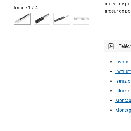
largeur de p
Image
1
/
4
largeur de p
Téléc
Instruc
Instruc
Istruzi
Istruzi
Montage
Montage