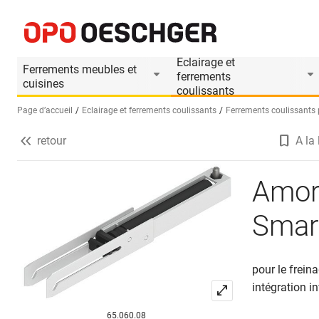
Amortissement HELM 53/73 SmartStop
Informations produit
Le produit est accesso
Eclairage et
Ferrements meubles et
ferrements
cuisines
coulissants
Page d’accueil
Eclairage et ferrements coulissants
Ferrements coulissants
retour
A la 
Sélectionnez une langue (FR)
Amor
Smar
pour le frein
intégration in
65.060.08