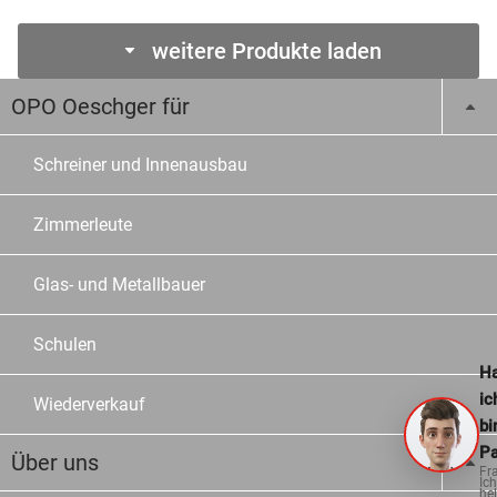
weitere Produkte laden
OPO Oeschger für
Schreiner und Innenausbau
Zimmerleute
Glas- und Metallbauer
Schulen
Ha
ic
Wiederverkauf
bi
Pa
Über uns
Fr
Ich
hel