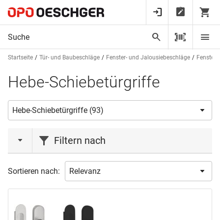
Startseite
Tür- und Baubeschläge
Fenster- und Jalousiebeschläge
Fenstergr
Hebe-Schiebetürgriffe
Filtern nach
Marke
Sortieren nach:
GLUTZ
(5)
GRIFFWERK
(1)
HAGER
(57)