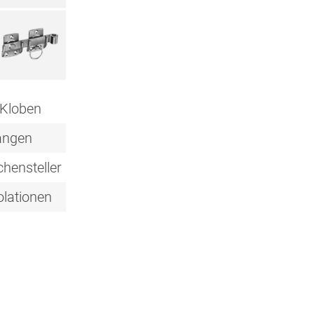
 Kloben
angen
chensteller
olationen