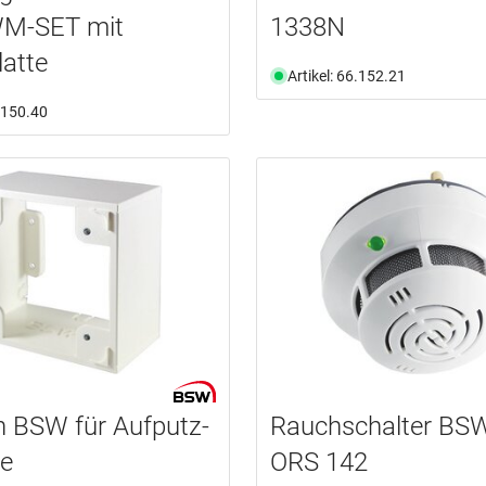
M-SET mit
1338N
atte
Artikel: 66.152.21
6.150.40
 BSW für Aufputz-
Rauchschalter BS
e
ORS 142