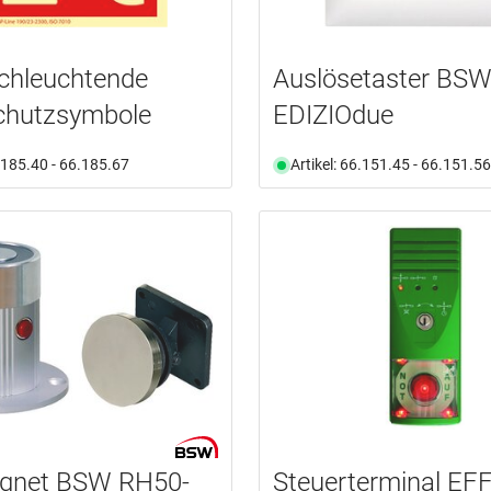
chleuchtende
Auslösetaster BS
chutzsymbole
EDIZIOdue
6.185.40 - 66.185.67
Artikel: 66.151.45 - 66.151.56
gnet BSW RH50-
Steuerterminal EF