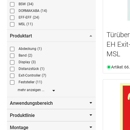
BSW
(34)
DORMAKABA
(14)
EFF-EFF
(24)
MSL
(11)
Türübe
Produktart
EH Exit
Abdeckung
(1)
MSL
Band
(2)
Display
(3)
Artikel: 6
Distanzstück
(1)
Exit-Controller
(7)
Feststeller
(11)
mehr anzeigen ...
Anwendungsbereich
Produktlinie
Drehtüren
(4)
Fluchttüranlagen
(5)
Montage
828
(1)
Türen
(9)