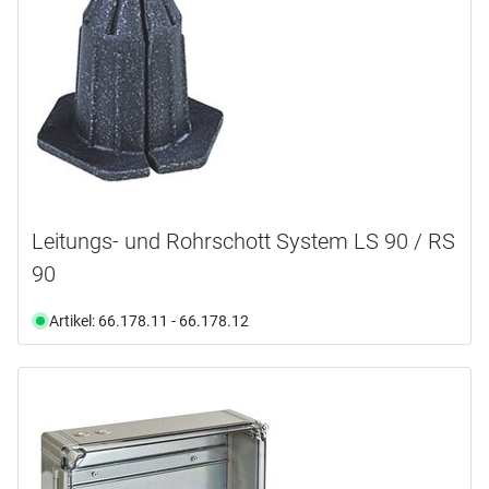
54.0 mm
(1)
Innen ø
auf Mass
(1)
Auswählen
130.0 mm
(2)
Rollenlänge
12.0
(1)
Auswählen
Verfügbarkeit
50.0
(1)
Ab Lager verfügbar
(11)
Nicht an Lager
(2)
Leitungs- und Rohrschott System LS 90 / RS
90
Artikel: 66.178.11 - 66.178.12