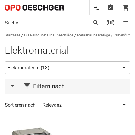
Startseite
Glas- und Metallbaubeschläge
Metallbaubeschläge
Zubehör für e
Elektromaterial
Filtern nach
Marke
Sortieren nach:
OK-LINE
(3)
Produktart