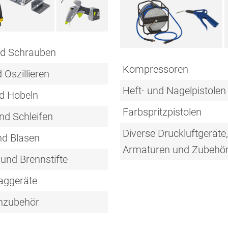
nd Schrauben
Kompressoren
Oszillieren
Heft- und Nagelpistolen
d Hobeln
Farbspritzpistolen
nd Schleifen
Diverse Druckluftgeräte,
d Blasen
Armaturen und Zubehö
und Brennstifte
aggeräte
nzubehör