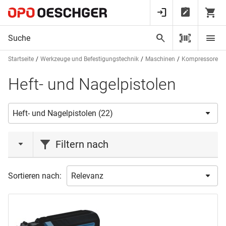
Startseite
Werkzeuge und Befestigungstechnik
Maschinen
Kompressoren u
Heft- und Nagelpistolen
Filtern nach
Aktionen
Sortieren nach:
Aktion
(1)
Marke