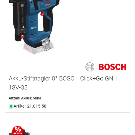
BOSCH EXPERT
(1)
BOSCH PROFESSIONAL
(2)
HIKOKI
(5)
REVOTOOL
(14)
Produktart
Nagler
(19)
Pistole
(2)
Akku-Stiftnagler 0° BOSCH Click+Go GNH
Produktlinie
18V-35
Energieversorgung
Click+Go
(3)
Anzahl Akkus:
ohne
Artikel: 21.015.58
Anschluss
Akkubetrieb
(6)
Druckluftbetrieb
(3)
Anzahl Akkus
1/4’’
(6)
3/8''
(1)
Akku-Kapazität