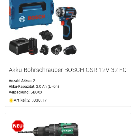
Marke
BOSCH EXPERT
(18)
BOSCH PROFESSIONAL
(43)
DEWALT
(17)
FEIN
(5)
FESTOOL
(22)
Akku-Bohrschrauber BOSCH GSR 12V-32 FC
HIKOKI
(11)
mehr anzeigen ...
Anzahl Akkus:
2
Akku-Kapazität:
2.0 Ah (Li-Ion)
Produktart
Verpackung:
L-BOXX
Artikel: 21.030.17
Bohrmaschine
(145)
Bohrschrauber
(1)
Maschinenset
(8)
Schrauber
(2)