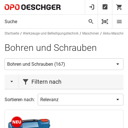
Startseite
Werkzeuge und Befestigungstechnik
Maschinen
Akku-Maschine
Bohren und Schrauben
Filtern nach
Aktionen
Sortieren nach:
Aktion
(15)
Liquidation
(5)
Neuheit
(2)