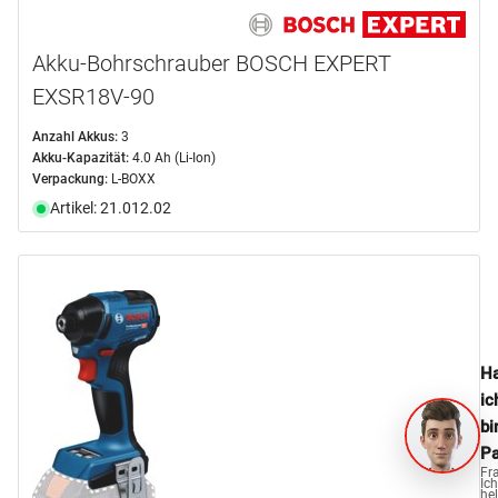
Akku-Bohrschrauber BOSCH EXPERT
EXSR18V-90
Anzahl Akkus:
3
Akku-Kapazität:
4.0 Ah (Li-Ion)
Verpackung:
L-BOXX
Artikel: 21.012.02
Ha
ic
bi
Pa
Fr
Ich
hel