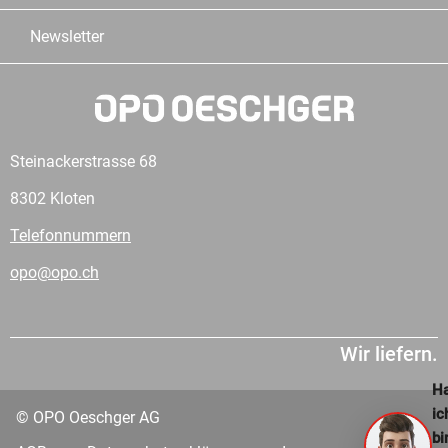
Newsletter
Steinackerstrasse 68
8302 Kloten
Telefonnummern
opo@opo.ch
Wir liefern.
Ha
ic
© OPO Oeschger AG
bi