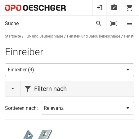
Startseite
Tür- und Baubeschläge
Fenster- und Jalousiebeschläge
Fensterv
Einreiber
Filtern nach
Marke
Sortieren nach:
FUHR
(1)
MEGA
(1)