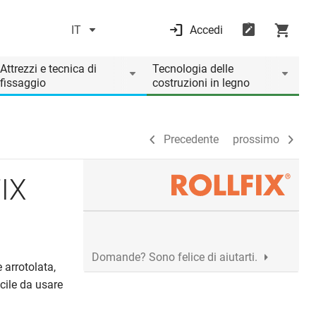
IT
Accedi
Precedente
prossimo
Attrezzi e tecnica di
Tecnologia delle
fissaggio
costruzioni in legno
Precedente
prossimo
FIX
Domande? Sono felice di aiutarti.
 arrotolata,
cile da usare