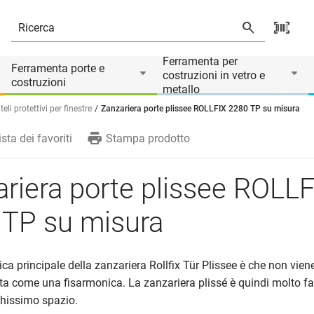
ra
Ferramenta per
Ferramenta porte e
costruzioni in vetro e
costruzioni
metallo
eli protettivi per finestre
Zanzariera porte plissee ROLLFIX 2280 TP su misura
ista dei favoriti
Stampa prodotto
riera porte plissee ROLL
 TP su misura
ica principale della zanzariera Rollfix Tür Plissee è che non viene
a come una fisarmonica. La zanzariera plissé è quindi molto fa
hissimo spazio.