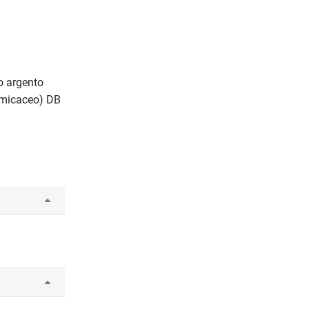
o argento
o micaceo) DB