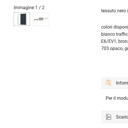
Immagine
1
/
2
tessuto nero 
colori disponib
bianco traff
E6/EV1, bron
703 opaco, g
Inform
Per il modu
Scari