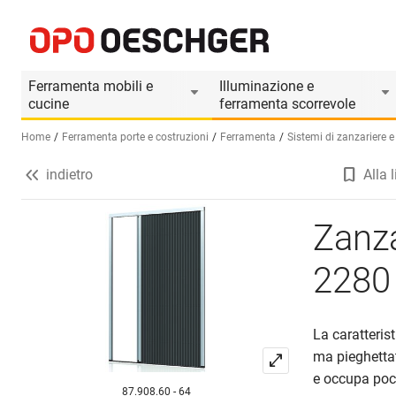
Zanzariera porte plissee ROLLFIX 2280 TP su misu
Informazioni prodotto
Ferramenta mobili e
Illuminazione e
cucine
ferramenta scorrevole
Home
Ferramenta porte e costruzioni
Ferramenta
Sistemi di zanzariere e t
indietro
Alla l
Seleziona una lingua (IT)
Zanza
2280
La caratterist
ma pieghettat
e occupa poc
87.908.60 - 64