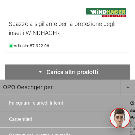
Spazzola sigillante per la protezione degli
insetti WINDHAGER
Articolo: 87.922.06
Carica altri prodotti
OPO Oeschger per
Falegnami e arredi interni
Ci
s
Pa
Carpentieri
Do
So
fel
di