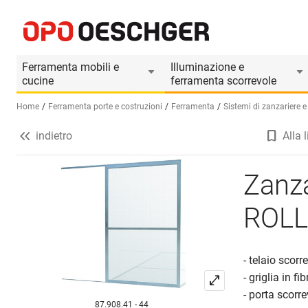
Zanzariera per porte scorrevoli ROLLFIX 1252 s
Informazioni prodotto
Ferramenta mobili e
Illuminazione e
cucine
ferramenta scorrevole
Home
Ferramenta porte e costruzioni
Ferramenta
Sistemi di zanzariere e t
indietro
Alla l
Seleziona una lingua (IT)
Zanza
ROLL
- telaio scorre
- griglia in f
- porta scorr
87.908.41 - 44