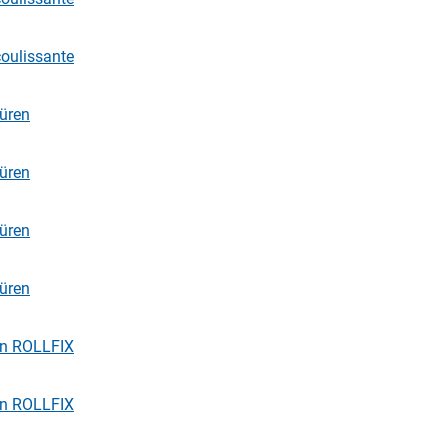
coulissante
üren
üren
üren
üren
en ROLLFIX
en ROLLFIX