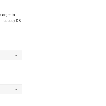
o argento
o micaceo) DB