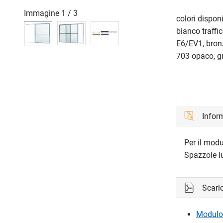
Immagine
1
/
3
colori disponib
bianco traff
E6/EV1, bron
703 opaco, g
Inform
Per il mod
Spazzole lu
Scari
Modulo 