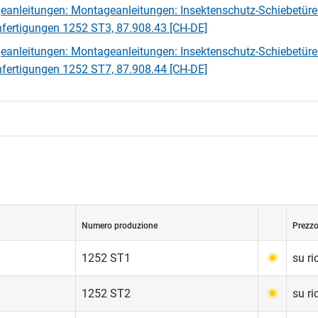
anleitungen: Montageanleitungen: Insektenschutz-Schiebetür
ertigungen 1252 ST3, 87.908.43 [CH-DE]
anleitungen: Montageanleitungen: Insektenschutz-Schiebetür
ertigungen 1252 ST7, 87.908.44 [CH-DE]
Numero produzione
Prezzo
1252 ST1
su ri
1252 ST2
su ri