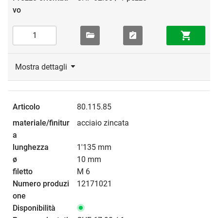
Mostra dettagli
80.115.85
acciaio zincata
1'135 mm
10 mm
M 6
12171021