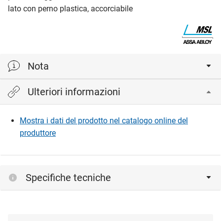
lato con perno plastica, accorciabile
Nota
Ulteriori informazioni
Protezione antincendio ai sensi della norma EN 1634-1
Mostra i dati del prodotto nel catalogo online del
produttore
Specifiche tecniche