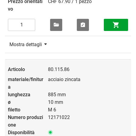
CHF 67.90 / 1 pezzo
Mostra dettagli
80.115.86
acciaio zincata
885 mm
10 mm
M 6
12171022