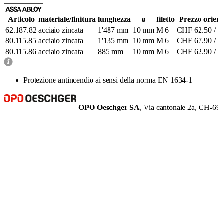
Articolo
materiale/finitura
lunghezza
ø
filetto
Prezzo orie
62.187.82
acciaio zincata
1'487 mm
10 mm
M 6
CHF 62.50 / 
80.115.85
acciaio zincata
1'135 mm
10 mm
M 6
CHF 67.90 / 
80.115.86
acciaio zincata
885 mm
10 mm
M 6
CHF 62.90 / 
Protezione antincendio ai sensi della norma EN 1634-1
OPO Oeschger SA
, Via cantonale 2a, CH