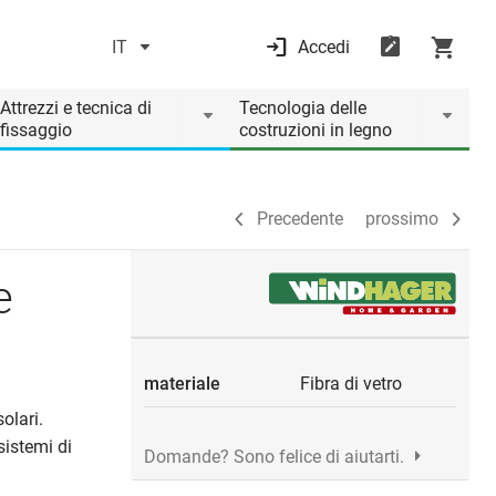
IT
Accedi
Precedente
prossimo
Attrezzi e tecnica di
Tecnologia delle
fissaggio
costruzioni in legno
Precedente
prossimo
e
materiale
Fibra di vetro
olari.
sistemi di
Domande? Sono felice di aiutarti.