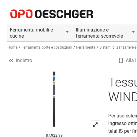
Tessuto di protezione dal calore WINDHAGER COOL
Informazioni prodotto
Ferramenta mobili e
Illuminazione e
cucine
ferramenta scorrevole
Home
Ferramenta porte e costruzioni
Ferramenta
Sistemi di zanzariere e t
indietro
Alla l
Seleziona una lingua (IT)
Tessu
WIN
Per uso estern
Ingresso otti
telai IS per fi
87.922.99