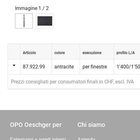
Immagine
1
/
2
Articolo
colore
esecuzione
profilo L/A
87.922.99
antracite
per finestre
1'400/1'
Prezzi consigliati per consumatori finali in CHF, escl. IVA
OPO Oeschger per
Chi siamo
Falegnami e arredi interni
Azienda