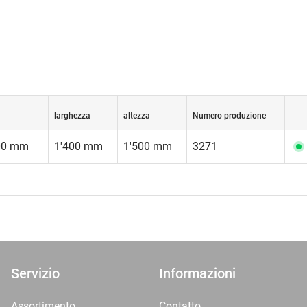
larghezza
altezza
Numero produzione
500 mm
1'400 mm
1'500 mm
3271
Servizio
Informazioni
Assortimento
Contatto