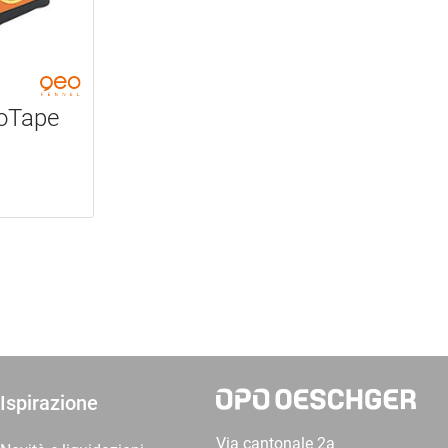
eoTape
Ispirazione
Via cantonale 2a