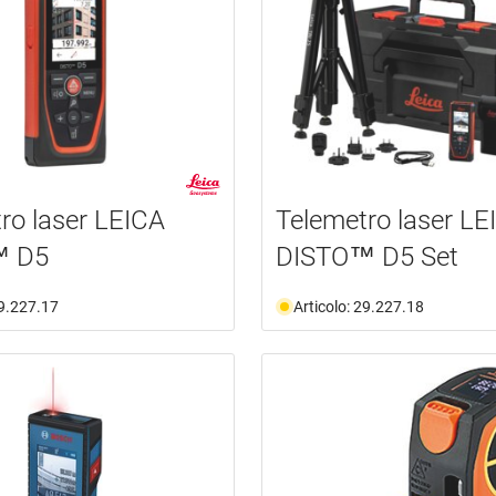
ro laser LEICA
Telemetro laser LE
™ D5
DISTO™ D5 Set
29.227.17
Articolo: 29.227.18