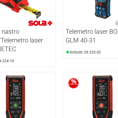
 nastro
Telemetro laser B
e/Telemetro laser
GLM 40-31
METEC
Articolo: 29.225.02
29.224.10