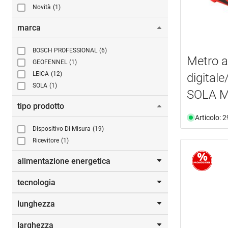
Novità
(1)
marca
BOSCH PROFESSIONAL
(6)
Metro a
GEOFENNEL
(1)
LEICA
(12)
digital
SOLA
(1)
SOLA 
tipo prodotto
Articolo: 
Dispositivo Di Misura
(19)
Ricevitore
(1)
alimentazione energetica
tecnologia
alimentazione a pile
(13)
alimentazione batteria
(9)
lunghezza
Bluetooth®
(17)
larghezza