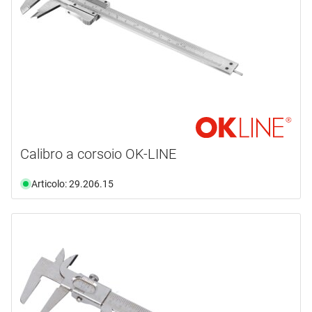
disponibilità
35.0 mm
(2)
poliammide
(1)
40.0 mm
(4)
disponibile da magazzino
(7)
Calibro a corsoio OK-LINE
Articolo: 29.206.15