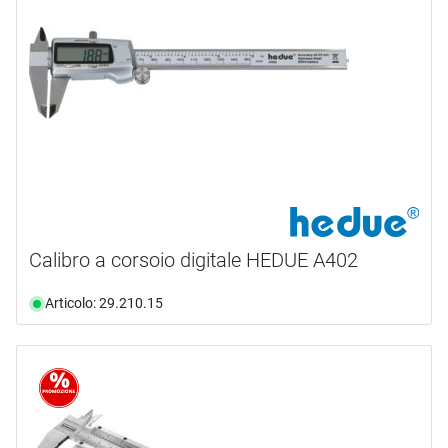
COLUMBUS
(1)
DIALMAX
(1)
HEDUE
(1)
HELIOS-PREISSER
(1)
OK-LINE
(1)
SHAPERTOOLS
(1)
mostra di più ...
tipo prodotto
Calibro a corsoio digitale HEDUE A402
Accessori
(1)
Articolo: 29.210.15
Dime
(7)
materiale
larghezza
acciaio inox
(4)
acciaio speciale
(1)