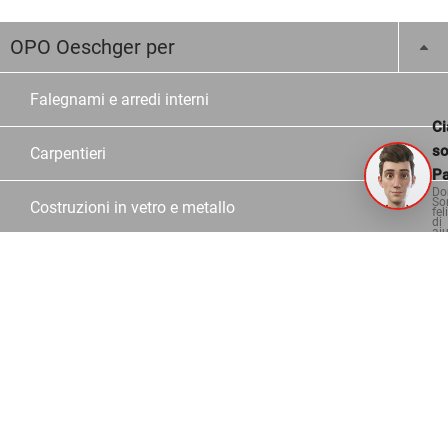
OPO Oeschger per
Falegnami e arredi interni
Ci
s
Carpentieri
Pa
Do
So
Costruzioni in vetro e metallo
fel
di
aiu
Scuole
Rivenditori
Chi siamo
Azienda