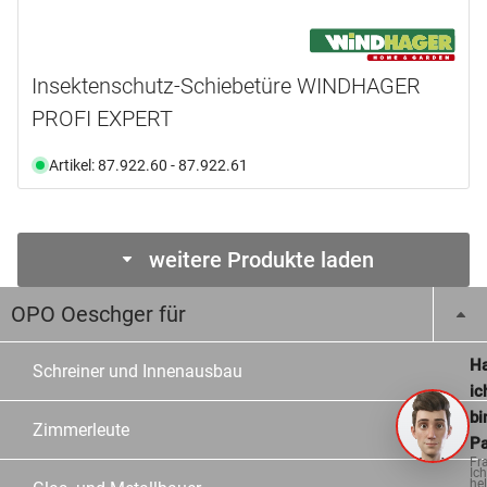
Insektenschutz-Schiebetüre WINDHAGER
PROFI EXPERT
Artikel: 87.922.60 - 87.922.61
weitere Produkte laden
OPO Oeschger für
Ha
Schreiner und Innenausbau
ic
bi
Zimmerleute
Pa
Fr
Ich
hel