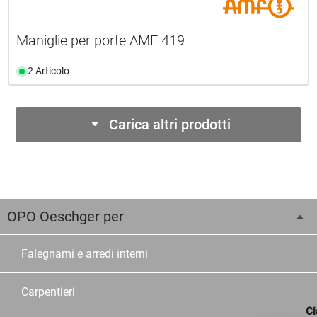
Maniglie per porte AMF 419
2 Articolo
Carica altri prodotti
OPO Oeschger per
Falegnami e arredi interni
Carpentieri
Ci