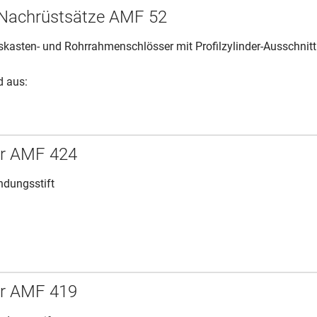
-Nachrüstsätze AMF 52
sskasten- und Rohrrahmenschlösser mit Profilzylinder-Ausschnitt
d aus:
er AMF 424
ndungsstift
er AMF 419