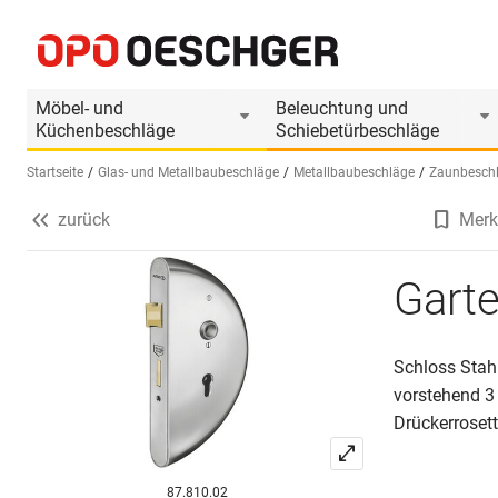
Gartentorschlösser AMF 140CNIG
Produktinformationen
Passendes Zubehör
Möbel- und
Beleuchtung und
Küchenbeschläge
Schiebetürbeschläge
Startseite
Glas- und Metallbaubeschläge
Metallbaubeschläge
Zaunbesch
zurück
Merk
Sprache wählen (DE)
Gart
Schloss Stahl
vorstehend 3 
Drückerroset
87.810.02