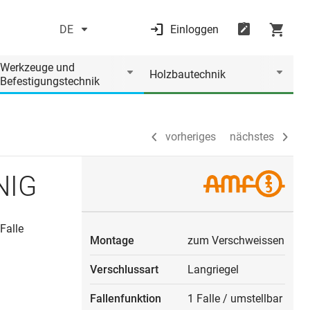
DE
Einloggen
vorheriges
nächstes
Werkzeuge und
Holzbautechnik
Befestigungstechnik
vorheriges
nächstes
NIG
Falle
Montage
zum Verschweissen
Verschlussart
Langriegel
Fallenfunktion
1 Falle
/
umstellbar