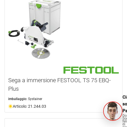
Sega a immersione FESTOOL TS 75 EBQ-
Plus
Ci
imballaggio:
Systainer
s
Articolo: 21.244.03
Pa
Do
So
fel
di