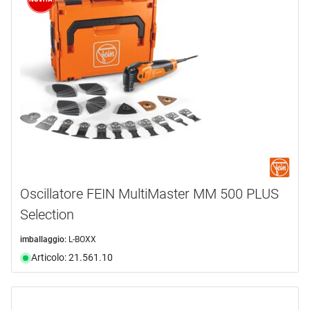
WD42
(4)
valigetta in metallo
(2)
ATB48
(1)
valigetta in plastica
(2)
WZ48
(5)
valigia di trasporto
(3)
56Efficut
(1)
Oscillatore FEIN MultiMaster MM 500 PLUS
Selection
imballaggio:
L-BOXX
Articolo: 21.561.10