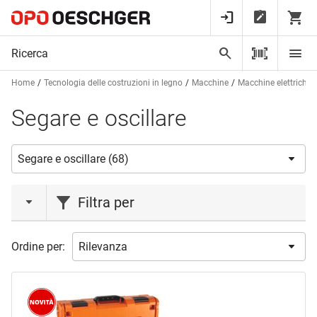
Home
Tecnologia delle costruzioni in legno
Macchine
Macchine elettriche
Segare e oscillare
Filtra per
azione
Ordine per:
Liquidazione
(1)
Novità
(3)