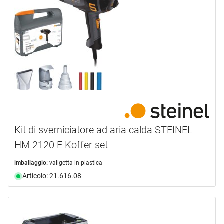
ALBERT
(1)
ALDURO
(4)
DEWALT
(1)
FESTOOL
(21)
LEISTER
(2)
MAFELL
(1)
mostra di più ...
tipo prodotto
Kit di sverniciatore ad aria calda STEINEL
HM 2120 E Koffer set
Apparecchio di riscaldamento
(4)
Aspirapolvere
(21)
imballaggio:
valigetta in plastica
Levigatrice
(1)
Articolo: 21.616.08
Set di macchine
(5)
Soffiante
(5)
Soffiatore per foglie
(1)