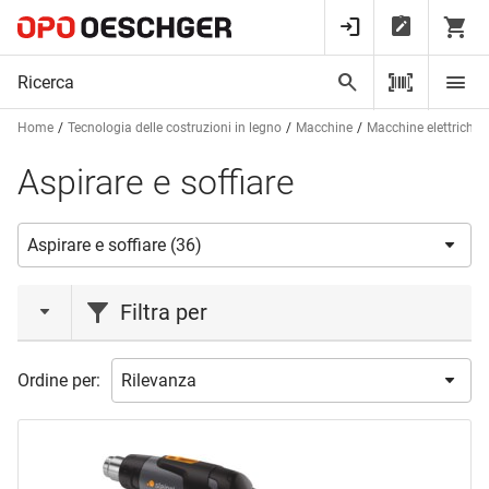
Home
Tecnologia delle costruzioni in legno
Macchine
Macchine elettriche
Aspirare e soffiare
Filtra per
azione
Ordine per:
Liquidazione
(1)
marca