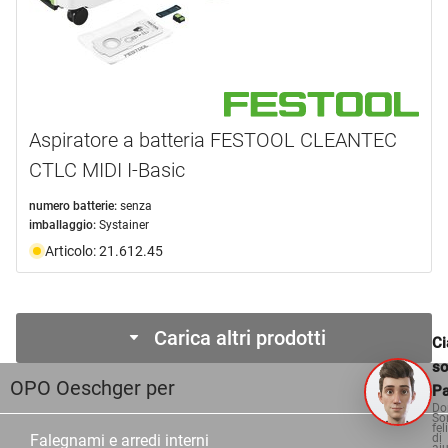
Aspiratore a batteria FESTOOL CLEANTEC
CTLC MIDI I-Basic
numero batterie:
senza
imballaggio:
Systainer
Articolo: 21.612.45
Carica altri prodotti
Ci
s
OPO Oeschger per
Pa
Do
So
fel
Falegnami e arredi interni
di