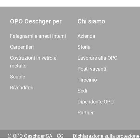
OPO Oeschger per
Chi siamo
Falegnami e arredi interni
Azienda
Carpentieri
Storia
Costruzioni in vetro e
Lavorare alla OPO
metallo
Posti vacanti
Scuole
Tirocinio
Rivenditori
Sedi
Dipendente OPO
Partner
© OPO Oeschger SA
CG
Dichiarazione sulla protezione 