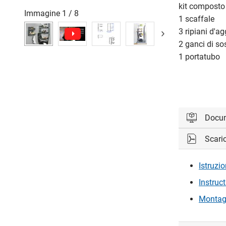
kit composto
Immagine
1
/
8
1 scaffale
3 ripiani d'a
2 ganci di s
1 portatubo
Docu
Scari
Accedi per 
Istruzi
Acc
Instruc
Montag