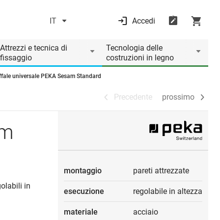
IT
Accedi
Precedente
prossimo
Attrezzi e tecnica di
Tecnologia delle
fissaggio
costruzioni in legno
ffale universale PEKA Sesam Standard
Precedente
prossimo
am
montaggio
pareti attrezzate
olabili in
esecuzione
regolabile in altezza
materiale
acciaio