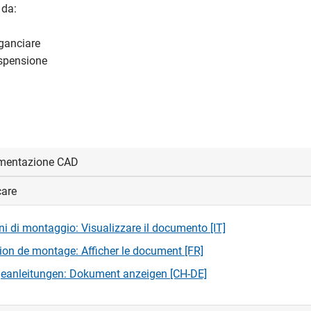
 da:
gganciare
ospensione
mentazione CAD
care
visualizzare e scaricare i file CAD.
oni di montaggio: Visualizzare il documento [IT]
edi
tion de montage: Afficher le document [FR]
eanleitungen: Dokument anzeigen [CH-DE]