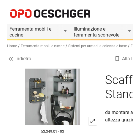
Scaffale universale PEKA Sesam Standard
Informazioni prodotto
Accessori adatti
Ferramenta mobili e
Illuminazione e
cucine
ferramenta scorrevole
Home
Ferramenta mobili e cucine
Sistemi per armadi a colonna e base
F
indietro
Alla l
Seleziona una lingua (IT)
Scaf
Stan
da montare al
altezza grazi
53.349.01 - 03