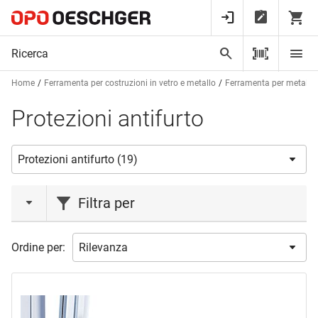
Home
Ferramenta per costruzioni in vetro e metallo
Ferramenta per metalcos
Protezioni antifurto
Filtra per
marca
Ordine per:
ABUS
(10)
BURG WÄCHTER
(2)
GAH ALBERTS
(2)