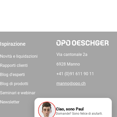
Ispirazione
Via cantonale 2a
Novità e liquidazioni
6928 Manno
Rapporti clienti
+41 (0)91 611 90 11
Blog d'esperti
manno@opo.ch
Blog di prodotti
Seminari e webinar
Newsletter
Ciao, sono Paul
Forniamo
Domande? Sono felice di aiutarti.