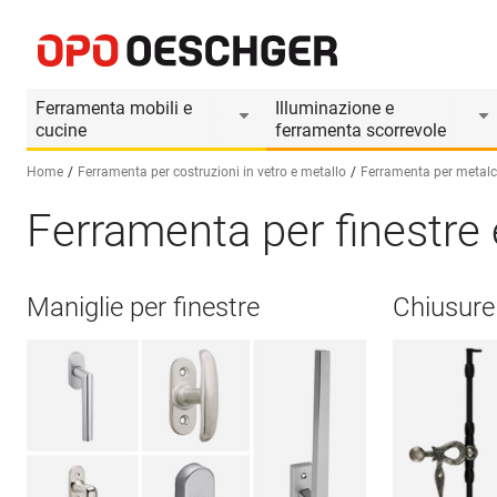
Ferramenta mobili e
Illuminazione e
cucine
ferramenta scorrevole
Home
Ferramenta per costruzioni in vetro e metallo
Ferramenta per metalco
Ferramenta per finestre 
Seleziona una lingua (IT)
Maniglie per finestre
Chiusure 