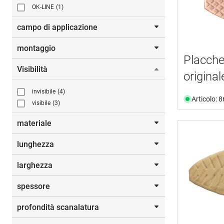
OK-LINE
(1)
campo di applicazione
montaggio
connettore
(2)
Placche
legno
(7)
Visibilità
autotensionante
(3)
mobili
(7)
origin
d'incollare
(2)
invisibile
(4)
Articolo: 
visibile
(3)
materiale
lunghezza
legno
(3)
nylon
(2)
larghezza
plastica rinforzata con fibra di vetro
(3)
Da
a
spessore
mm
Da
a
profondità scanalatura
3.0 mm
(1)
mm
4.0 mm
(6)