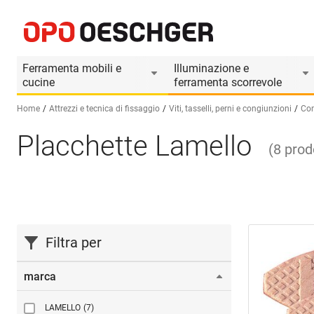
Ferramenta mobili e
Illuminazione e
cucine
ferramenta scorrevole
Home
Attrezzi e tecnica di fissaggio
Viti, tasselli, perni e congiunzioni
Con
Placchette Lamello
Seleziona una lingua (IT)
(
8
prod
Filtra per
marca
LAMELLO
(7)