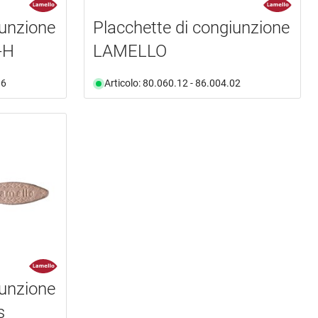
iunzione
Placchette di congiunzione
-H
LAMELLO
06
Articolo: 80.060.12 - 86.004.02
iunzione
s