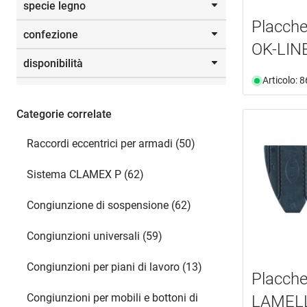
specie legno
Selezione
Da
a
Placche
confezione
Selezione
faggio
(3)
mm
OK-LIN
disponibilità
Da
a
Articolo: 
Selezione
disponibile da magazzino
(7)
non più disponibile
(1)
Categorie correlate
Raccordi eccentrici per armadi (50)
Selezione
Sistema CLAMEX P (62)
Congiunzione di sospensione (62)
Congiunzioni universali (59)
Congiunzioni per piani di lavoro (13)
Placche
Congiunzioni per mobili e bottoni di
LAMELL