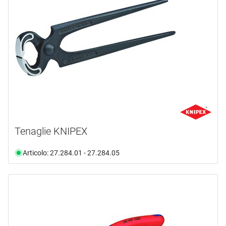
GOLL
(4)
HEBGO
(1)
HINNO
(1)
mostra di più ...
tipo prodotto
Capsule ficci
(1)
Forbici
(2)
Tenaglie KNIPEX
Pinze
(50)
Strumenti
(2)
Articolo: 27.284.01 - 27.284.05
Testa Di Punzonatura
(1)
campo di applicazione
materiale
Punzonatura
(1)
Rivetti
(1)
colore