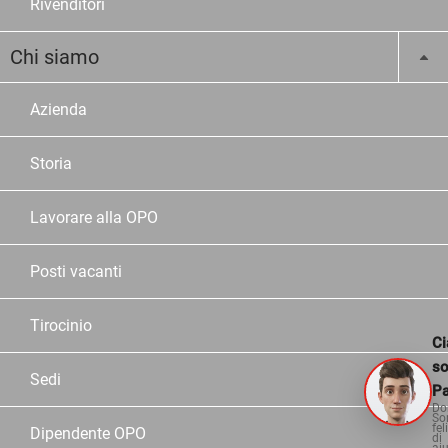
Rivenditori
Chi siamo
Azienda
Storia
Lavorare alla OPO
Posti vacanti
Tirocinio
Ci
s
Sedi
Pa
Do
So
fel
Dipendente OPO
di