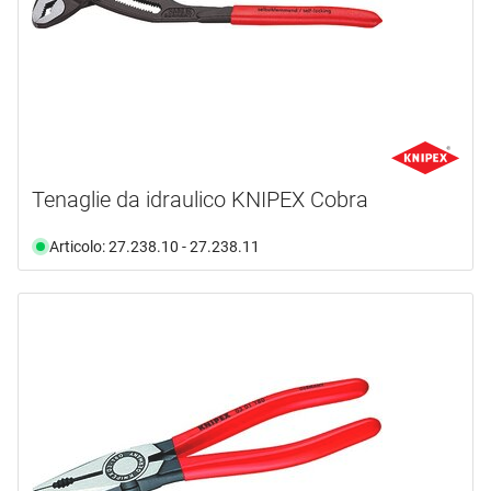
disponibilità
video
(4)
disponibile da magazzino
(54)
non più disponibile
(4)
Selezione
Tenaglie da idraulico KNIPEX Cobra
Articolo: 27.238.10 - 27.238.11