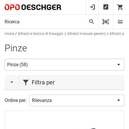
Home
Attrezzi e tecnica di fissaggio
Attrezzi manuali generici
Attrezzi per 
Pinze
Filtra per
marca
Ordine per:
BESSEY
(2)
CRL
(1)
EDMA
(1)