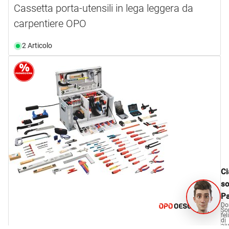
Cassetta porta-utensili in lega leggera da
carpentiere OPO
2 Articolo
Ci
s
Pa
Do
So
fel
di
aiu