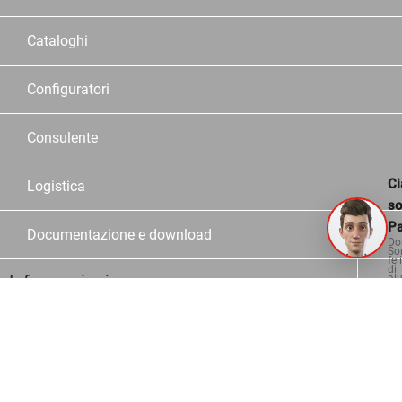
Cataloghi
Configuratori
Consulente
Ci
Logistica
s
Pa
Documentazione e download
Do
So
fel
di
Informazioni
aiu
Contatto
Domande più frequenti