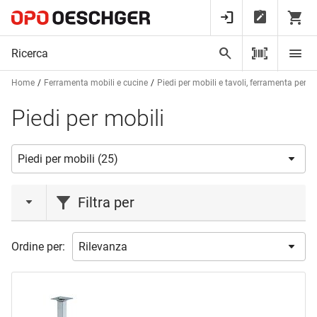
Home
Ferramenta mobili e cucine
Piedi per mobili e tavoli, ferramenta per ta
Piedi per mobili
Filtra per
marca
Ordine per:
CAMAR
(7)
CONFALONIERI
(1)
EBB
(2)