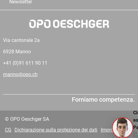
Newsletter
Via cantonale 2a
6928 Manno
+41 (0)91 611 90 11
manno@opo.ch
Forniamo competenza.
Ci
© OPO Oeschger SA
s
Pa
CG
Dichiarazione sulla protezione dei dati
Impronta
VDP
Do
So