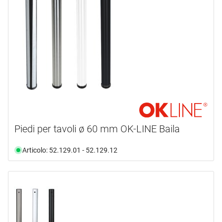
marca
CAMAR
(12)
EBB
(4)
ELEMENT-SYSTEM
(3)
HETTICH
(24)
HÜBA
(34)
MEYER
(1)
mostra di più ...
Piedi per tavoli ø 60 mm OK-LINE Baila
tipo prodotto
Articolo: 52.129.01 - 52.129.12
Aggiustatore
(1)
Connettore
(2)
Elemento di montaggio
(1)
Gambe per tavoli
(3)
Piede
(86)