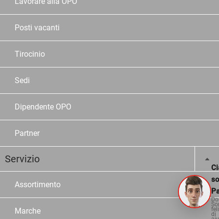
Lavorare alla OPO
Posti vacanti
Tirocinio
Sedi
Dipendente OPO
Partner
Servizio
Ci
s
Assortimento
Pa
Do
So
fel
Marche
di