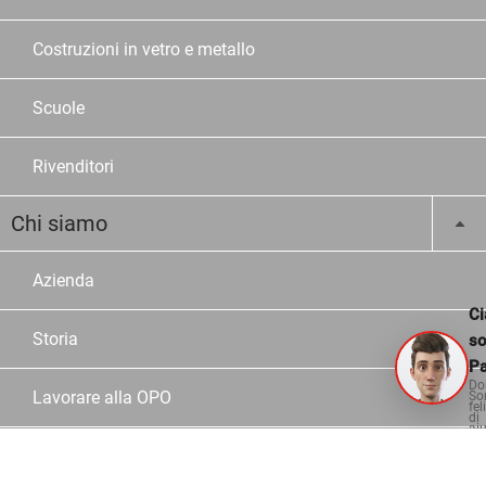
Costruzioni in vetro e metallo
Scuole
Rivenditori
Chi siamo
Azienda
Ci
Storia
s
Pa
Do
Lavorare alla OPO
So
fel
di
aiu
Posti vacanti