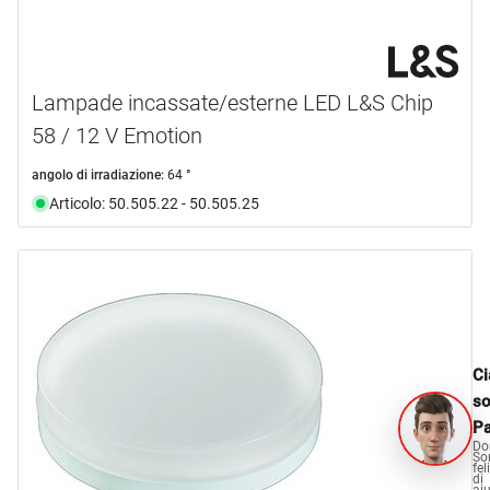
Lampade incassate/esterne LED L&S Chip
58 / 12 V Emotion
angolo di irradiazione:
64 °
Articolo: 50.505.22 - 50.505.25
Ci
s
Pa
Do
So
fel
di