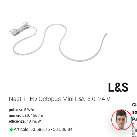
Nastri LED Octopus Mini L&S 5.0, 24 V
Ci
potenza:
5 W/m
s
numero LED:
156 /m
Pa
efficienza:
40 lm/W
Do
So
Articolo: 50.586.76 - 50.586.84
fel
di