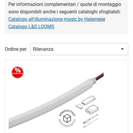
marca
Per informazioni complementari / quote di montaggio
sono disponibili anche i seguenti cataloghi sfogliabili:
HALEMEIER
(25)
Catalogo all'illuminazione magic by Halemeier
L&S
(50)
Catalogo L&S LOOMS
LEDselect
(9)
OK-LINE
(4)
Ordine per:
tipo prodotto
Apertura del cavo
(1)
Diaframmi
(2)
Nastri LED
(2)
Nastro illuminato
(84)
Strumento promozionale - modello
(1)
campo di applicazione
montaggio
Lampade LED
(2)