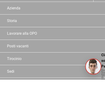
Azienda
Storia
Lavorare alla OPO
Posti vacanti
Ci
Tirocinio
s
Pa
Do
Sedi
So
fel
di
aiu
Dipendente OPO
Partner