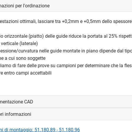
azioni per l'ordinazione
restazioni ottimali, lasciare tra +0,2mm e +0,5mm dello spessor
o orizzontale (piatto) delle guide riduce la portata al 25% rispett
erticale (laterale)
 flessione/curvatura nelle guide montate in piano dipende dal tipo
ne a cui sono soggette
amo di fare delle prove su campioni per determinare che la fle
ere entro campi accettabili
mentazione CAD
ori informazioni
visualizzare e scaricare i file CAD.
oni di montaggio: 51.180.89 - 51.180.96