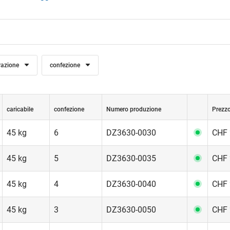
edi
razione
confezione
caricabile
confezione
Numero produzione
Prezzo
45 kg
6
DZ3630-0030
CHF 
45 kg
5
DZ3630-0035
CHF 
45 kg
4
DZ3630-0040
CHF 
45 kg
3
DZ3630-0050
CHF 