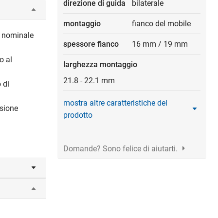
direzione di guida
bilaterale
montaggio
fianco del mobile
e nominale
spessore fianco
16 mm
/
19 mm
o al
larghezza montaggio
21.8
-
22.1 mm
 di
mostra altre caratteristiche del
ssione
prodotto
Domande? Sono felice di aiutarti.