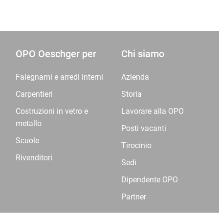
OPO Oeschger per
Chi siamo
Falegnami e arredi interni
Azienda
Carpentieri
Storia
Costruzioni in vetro e
Lavorare alla OPO
metallo
Posti vacanti
Scuole
Tirocinio
Rivenditori
Sedi
Dipendente OPO
Partner