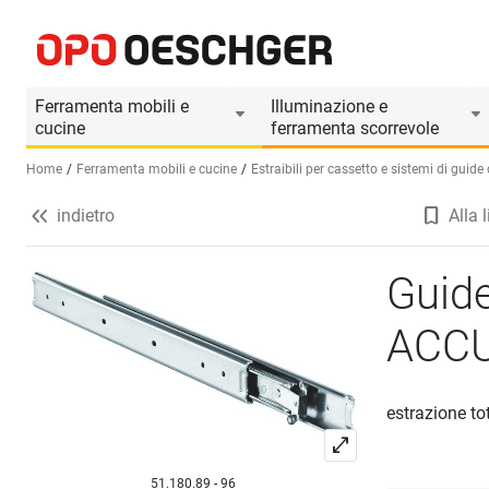
Guide a estrazione totale su sfere ACCURIDE D
Informazioni prodotto
Ferramenta mobili e
Illuminazione e
cucine
ferramenta scorrevole
Home
Ferramenta mobili e cucine
Estraibili per cassetto e sistemi di guid
indietro
Alla l
Seleziona una lingua (IT)
Guide
ACCU
estrazione tot
51.180.89 - 96