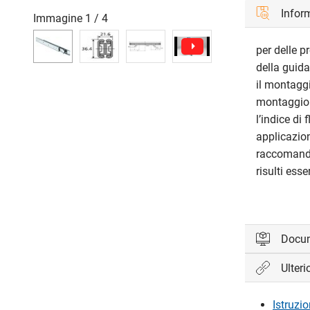
Inform
Immagine
1
/
4
per delle p
della guida
il montaggi
montaggio v
l’indice di
applicazio
raccomandi
risulti ess
Docu
Ulteri
Accedi per 
Istruzi